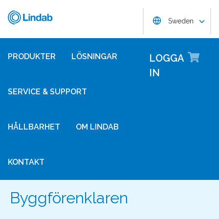
Hoppa
Lindab
Choose langug
till
Sweden
huvudinnehållet
Lo
PRODUKTER
LÖSNINGAR
LOGGA
IN
SERVICE & SUPPORT
HÅLLBARHET
OM LINDAB
KONTAKT
Byggförenklaren