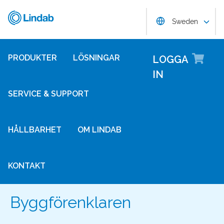
Hoppa
Lindab
Choose langug
till
Sweden
huvudinnehållet
Lo
PRODUKTER
LÖSNINGAR
LOGGA
IN
SERVICE & SUPPORT
HÅLLBARHET
OM LINDAB
KONTAKT
Byggförenklaren