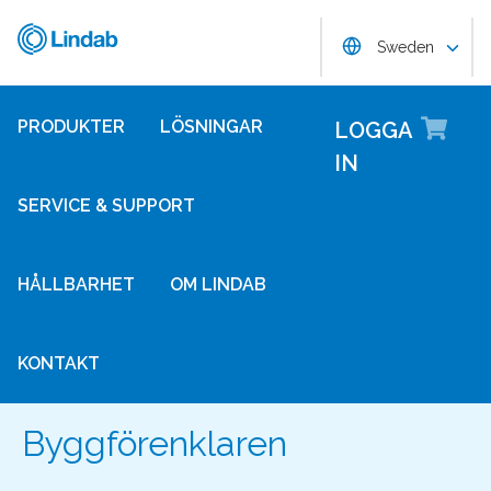
Hoppa
Lindab
Choose langug
till
Sweden
huvudinnehållet
Lo
PRODUKTER
LÖSNINGAR
LOGGA
IN
SERVICE & SUPPORT
HÅLLBARHET
OM LINDAB
KONTAKT
Byggförenklaren