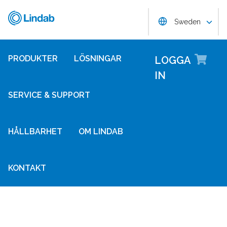
Hoppa
Lindab
Choose langug
till
Sweden
huvudinnehållet
Lo
PRODUKTER
LÖSNINGAR
LOGGA
IN
SERVICE & SUPPORT
HÅLLBARHET
OM LINDAB
KONTAKT