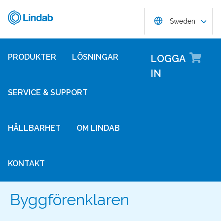
Hoppa
Lindab
Choose langug
till
Sweden
huvudinnehållet
Lo
PRODUKTER
LÖSNINGAR
LOGGA
IN
SERVICE & SUPPORT
HÅLLBARHET
OM LINDAB
KONTAKT
Byggförenklaren