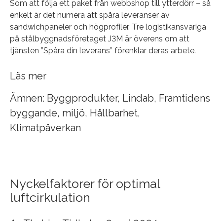
Som att följa ett paket från webbshop till ytterdörr – så
enkelt är det numera att spåra leveranser av
sandwichpaneler och högprofiler. Tre logistikansvariga
på stålbyggnadsföretaget J3M är överens om att
tjänsten ”Spåra din leverans” förenklar deras arbete.
Läs mer
Ämnen:
Byggprodukter
,
Lindab
,
Framtidens
byggande
,
miljö
,
Hållbarhet
,
Klimatpåverkan
Nyckelfaktorer för optimal
luftcirkulation